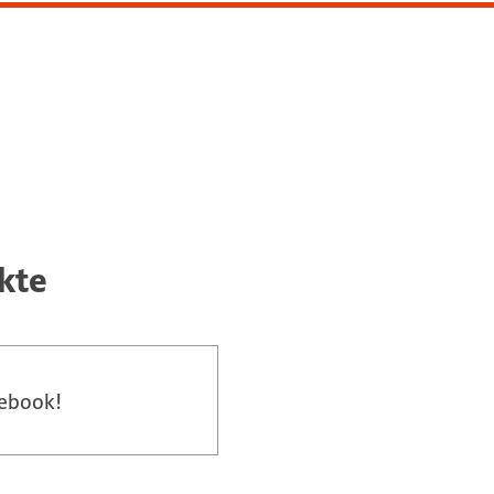
kte
cebook!