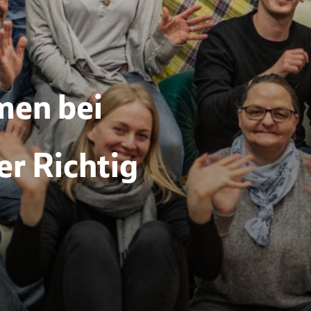
men bei
er Richtig